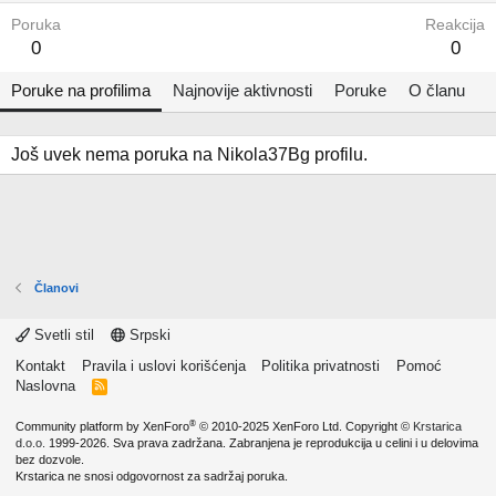
Poruka
Reakcija
0
0
Poruke na profilima
Najnovije aktivnosti
Poruke
O članu
Još uvek nema poruka na Nikola37Bg profilu.
Članovi
Svetli stil
Srpski
Kontakt
Pravila i uslovi korišćenja
Politika privatnosti
Pomoć
Naslovna
R
S
S
®
Community platform by XenForo
© 2010-2025 XenForo Ltd.
Copyright ©
Krstarica
d.o.o.
1999-2026. Sva prava zadržana. Zabranjena je reprodukcija u celini i u delovima
bez dozvole.
Krstarica ne snosi odgovornost za sadržaj poruka.