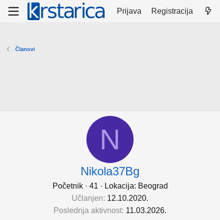
Prijava
Registracija
Članovi
N
Nikola37Bg
Početnik
·
41
·
Lokacija:
Beograd
Učlanjen
12.10.2020.
Poslednja aktivnost
11.03.2026.