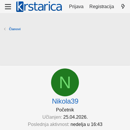
Prijava
Registracija
Članovi
N
Nikola39
Početnik
Učlanjen
25.04.2026.
Poslednja aktivnost
nedelјa u 16:43