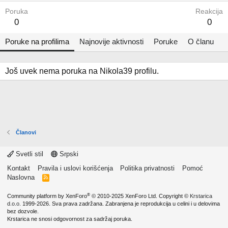
Poruka
Reakcija
0
0
Poruke na profilima
Najnovije aktivnosti
Poruke
O članu
Još uvek nema poruka na Nikola39 profilu.
Članovi
Svetli stil
Srpski
Kontakt
Pravila i uslovi korišćenja
Politika privatnosti
Pomoć
Naslovna
R
S
S
®
Community platform by XenForo
© 2010-2025 XenForo Ltd.
Copyright ©
Krstarica
d.o.o.
1999-2026. Sva prava zadržana. Zabranjena je reprodukcija u celini i u delovima
bez dozvole.
Krstarica ne snosi odgovornost za sadržaj poruka.