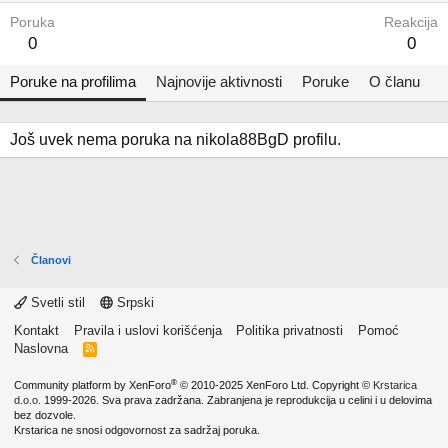
Poruka
Reakcija
0
0
Poruke na profilima
Najnovije aktivnosti
Poruke
O članu
Još uvek nema poruka na nikola88BgD profilu.
Članovi
Svetli stil
Srpski
Kontakt
Pravila i uslovi korišćenja
Politika privatnosti
Pomoć
Naslovna
R
S
S
®
Community platform by XenForo
© 2010-2025 XenForo Ltd.
Copyright ©
Krstarica
d.o.o.
1999-2026. Sva prava zadržana. Zabranjena je reprodukcija u celini i u delovima
bez dozvole.
Krstarica ne snosi odgovornost za sadržaj poruka.