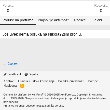
Poruka
Reakcija
0
0
Poruke na profilima
Najnovije aktivnosti
Poruke
O članu
Još uvek nema poruka na Nikola92sm profilu.
Članovi
Svetli stil
Srpski
Kontakt
Pravila i uslovi korišćenja
Politika privatnosti
Pomoć
Naslovna
R
S
S
®
Community platform by XenForo
© 2010-2025 XenForo Ltd.
Copyright ©
Krstarica
d.o.o.
1999-2026. Sva prava zadržana. Zabranjena je reprodukcija u celini i u delovima
bez dozvole.
Krstarica ne snosi odgovornost za sadržaj poruka.