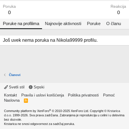
Poruka
Reakcija
0
0
Poruke na profilima
Najnovije aktivnosti
Poruke
O članu
Još uvek nema poruka na Nikola99999 profilu.
Članovi
Svetli stil
Srpski
Kontakt
Pravila i uslovi korišćenja
Politika privatnosti
Pomoć
Naslovna
R
S
S
®
Community platform by XenForo
© 2010-2025 XenForo Ltd.
Copyright ©
Krstarica
d.o.o.
1999-2026. Sva prava zadržana. Zabranjena je reprodukcija u celini i u delovima
bez dozvole.
Krstarica ne snosi odgovornost za sadržaj poruka.