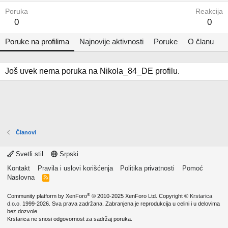
Poruka
Reakcija
0
0
Poruke na profilima
Najnovije aktivnosti
Poruke
O članu
Još uvek nema poruka na Nikola_84_DE profilu.
Članovi
Svetli stil
Srpski
Kontakt
Pravila i uslovi korišćenja
Politika privatnosti
Pomoć
Naslovna
R
S
S
®
Community platform by XenForo
© 2010-2025 XenForo Ltd.
Copyright ©
Krstarica
d.o.o.
1999-2026. Sva prava zadržana. Zabranjena je reprodukcija u celini i u delovima
bez dozvole.
Krstarica ne snosi odgovornost za sadržaj poruka.