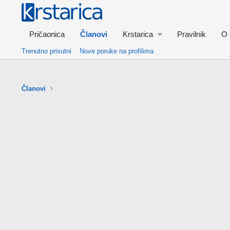
Pričaonica
Članovi
Krstarica
Pravilnik
O 
Trenutno prisutni
Nove poruke na profilima
Članovi