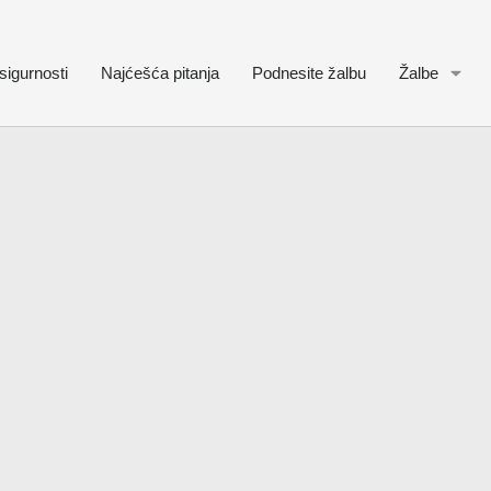
sigurnosti
Najćešća pitanja
Podnesite žalbu
Žalbe