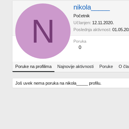
nikola_____
N
Početnik
Učlanjen
12.11.2020.
Poslednja aktivnost
01.05.20
Poruka
0
Poruke na profilima
Najnovije aktivnosti
Poruke
O čl
Još uvek nema poruka na nikola_____ profilu.