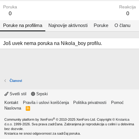
Poruka
Reakcija
0
0
Poruke na profilima
Najnovije aktivnosti
Poruke
O članu
Još uvek nema poruka na Nikola_boy profilu.
Članovi
Svetli stil
Srpski
Kontakt
Pravila i uslovi korišćenja
Politika privatnosti
Pomoć
Naslovna
R
S
S
®
Community platform by XenForo
© 2010-2025 XenForo Ltd.
Copyright ©
Krstarica
d.o.o.
1999-2026. Sva prava zadržana. Zabranjena je reprodukcija u celini i u delovima
bez dozvole.
Krstarica ne snosi odgovornost za sadržaj poruka.