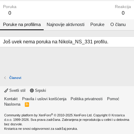
Poruka
Reakcija
0
0
Poruke na profilima
Najnovije aktivnosti
Poruke
O članu
Još uvek nema poruka na Nikola_NS_331 profilu.
Članovi
Svetli stil
Srpski
Kontakt
Pravila i uslovi korišćenja
Politika privatnosti
Pomoć
Naslovna
R
S
S
®
Community platform by XenForo
© 2010-2025 XenForo Ltd.
Copyright ©
Krstarica
d.o.o.
1999-2026. Sva prava zadržana. Zabranjena je reprodukcija u celini i u delovima
bez dozvole.
Krstarica ne snosi odgovornost za sadržaj poruka.