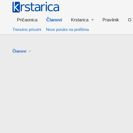
Pričaonica
Članovi
Krstarica
Pravilnik
O 
Trenutno prisutni
Nove poruke na profilima
Članovi