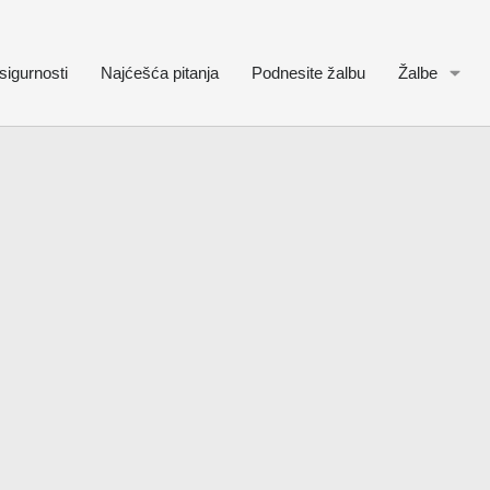
sigurnosti
Najćešća pitanja
Podnesite žalbu
Žalbe