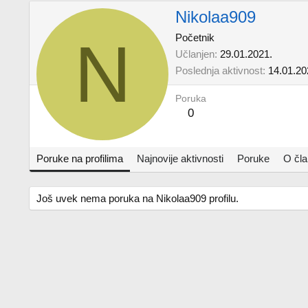
Nikolaa909
N
Početnik
Učlanjen
29.01.2021.
Poslednja aktivnost
14.01.20
Poruka
0
Poruke na profilima
Najnovije aktivnosti
Poruke
O čl
Još uvek nema poruka na Nikolaa909 profilu.