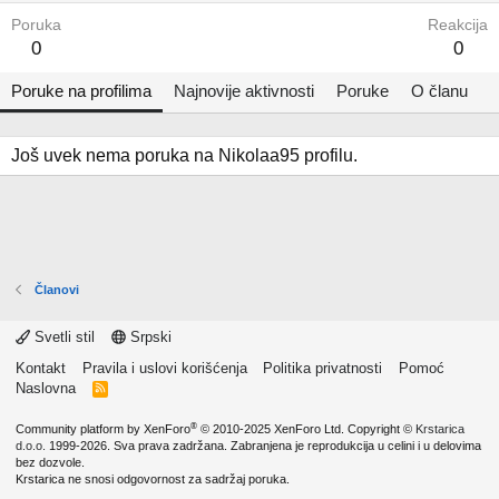
Poruka
Reakcija
0
0
Poruke na profilima
Najnovije aktivnosti
Poruke
O članu
Još uvek nema poruka na Nikolaa95 profilu.
Članovi
Svetli stil
Srpski
Kontakt
Pravila i uslovi korišćenja
Politika privatnosti
Pomoć
Naslovna
R
S
S
®
Community platform by XenForo
© 2010-2025 XenForo Ltd.
Copyright ©
Krstarica
d.o.o.
1999-2026. Sva prava zadržana. Zabranjena je reprodukcija u celini i u delovima
bez dozvole.
Krstarica ne snosi odgovornost za sadržaj poruka.