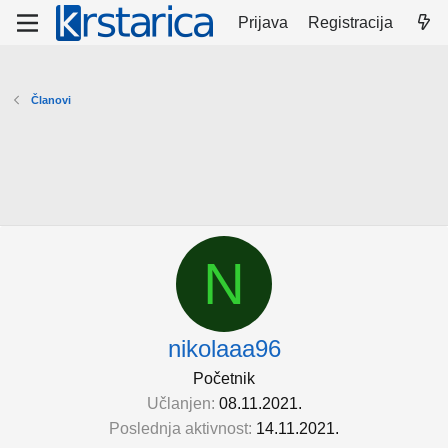
Prijava
Registracija
Članovi
N
nikolaaa96
Početnik
Učlanjen
08.11.2021.
Poslednja aktivnost
14.11.2021.