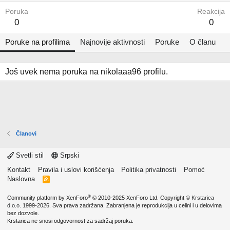
Poruka
Reakcija
0
0
Poruke na profilima
Najnovije aktivnosti
Poruke
O članu
Još uvek nema poruka na nikolaaa96 profilu.
Članovi
Svetli stil
Srpski
Kontakt
Pravila i uslovi korišćenja
Politika privatnosti
Pomoć
Naslovna
R
S
S
®
Community platform by XenForo
© 2010-2025 XenForo Ltd.
Copyright ©
Krstarica
d.o.o.
1999-2026. Sva prava zadržana. Zabranjena je reprodukcija u celini i u delovima
bez dozvole.
Krstarica ne snosi odgovornost za sadržaj poruka.