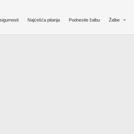
sigurnosti
Najćešća pitanja
Podnesite žalbu
Žalbe