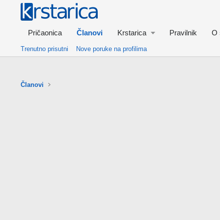
Pričaonica
Članovi
Krstarica
Pravilnik
O 
Trenutno prisutni
Nove poruke na profilima
Članovi