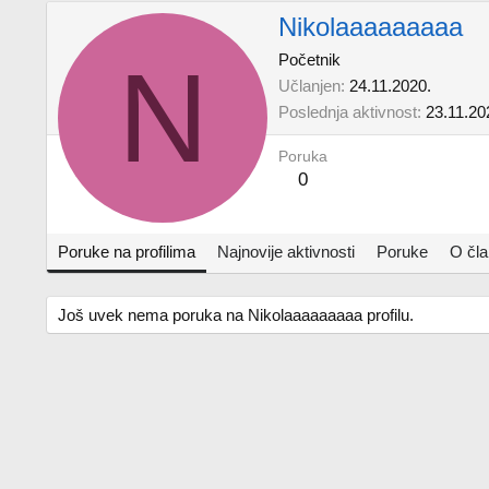
Nikolaaaaaaaaa
N
Početnik
Učlanjen
24.11.2020.
Poslednja aktivnost
23.11.20
Poruka
0
Poruke na profilima
Najnovije aktivnosti
Poruke
O čl
Još uvek nema poruka na Nikolaaaaaaaaa profilu.