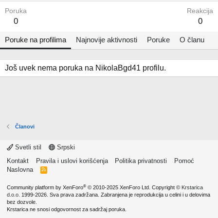
Poruka
Reakcija
0
0
Poruke na profilima
Najnovije aktivnosti
Poruke
O članu
Još uvek nema poruka na NikolaBgd41 profilu.
Članovi
Svetli stil
Srpski
Kontakt
Pravila i uslovi korišćenja
Politika privatnosti
Pomoć
Naslovna
R
S
S
®
Community platform by XenForo
© 2010-2025 XenForo Ltd.
Copyright ©
Krstarica
d.o.o.
1999-2026. Sva prava zadržana. Zabranjena je reprodukcija u celini i u delovima
bez dozvole.
Krstarica ne snosi odgovornost za sadržaj poruka.