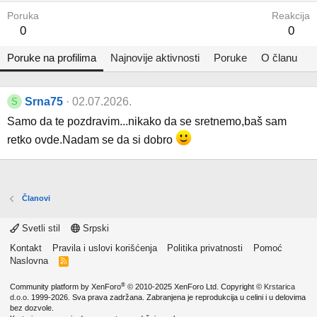
Poruka
Reakcija
0
0
Poruke na profilima
Najnovije aktivnosti
Poruke
O članu
Srna75
02.07.2026.
S
Samo da te pozdravim...nikako da se sretnemo,baš sam
retko ovde.Nadam se da si dobro
Članovi
Svetli stil
Srpski
Kontakt
Pravila i uslovi korišćenja
Politika privatnosti
Pomoć
Naslovna
R
S
S
®
Community platform by XenForo
© 2010-2025 XenForo Ltd.
Copyright ©
Krstarica
d.o.o.
1999-2026. Sva prava zadržana. Zabranjena je reprodukcija u celini i u delovima
bez dozvole.