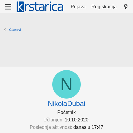
Prijava
Registracija
Članovi
N
NikolaDubai
Početnik
Učlanjen
10.10.2020.
Poslednja aktivnost
danas u 17:47