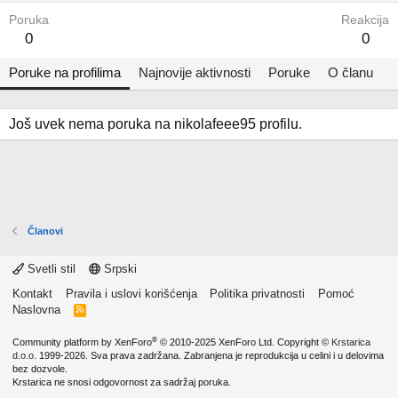
Poruka
Reakcija
0
0
Poruke na profilima
Najnovije aktivnosti
Poruke
O članu
Još uvek nema poruka na nikolafeee95 profilu.
Članovi
Svetli stil
Srpski
Kontakt
Pravila i uslovi korišćenja
Politika privatnosti
Pomoć
Naslovna
R
S
S
®
Community platform by XenForo
© 2010-2025 XenForo Ltd.
Copyright ©
Krstarica
d.o.o.
1999-2026. Sva prava zadržana. Zabranjena je reprodukcija u celini i u delovima
bez dozvole.
Krstarica ne snosi odgovornost za sadržaj poruka.