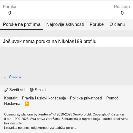
Poruka
Reakcija
0
0
Poruke na profilima
Najnovije aktivnosti
Poruke
O članu
Još uvek nema poruka na Nikolas199 profilu.
Članovi
Svetli stil
Srpski
Kontakt
Pravila i uslovi korišćenja
Politika privatnosti
Pomoć
Naslovna
R
S
S
®
Community platform by XenForo
© 2010-2025 XenForo Ltd.
Copyright ©
Krstarica
d.o.o.
1999-2026. Sva prava zadržana. Zabranjena je reprodukcija u celini i u delovima
bez dozvole.
Krstarica ne snosi odgovornost za sadržaj poruka.