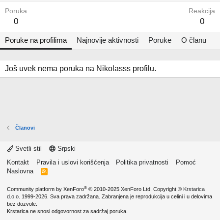
Poruka
Reakcija
0
0
Poruke na profilima
Najnovije aktivnosti
Poruke
O članu
Još uvek nema poruka na Nikolasss profilu.
Članovi
Svetli stil
Srpski
Kontakt
Pravila i uslovi korišćenja
Politika privatnosti
Pomoć
Naslovna
R
S
S
®
Community platform by XenForo
© 2010-2025 XenForo Ltd.
Copyright ©
Krstarica
d.o.o.
1999-2026. Sva prava zadržana. Zabranjena je reprodukcija u celini i u delovima
bez dozvole.
Krstarica ne snosi odgovornost za sadržaj poruka.