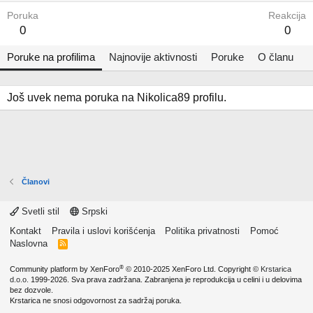
Poruka
Reakcija
0
0
Poruke na profilima
Najnovije aktivnosti
Poruke
O članu
Još uvek nema poruka na Nikolica89 profilu.
Članovi
Svetli stil
Srpski
Kontakt
Pravila i uslovi korišćenja
Politika privatnosti
Pomoć
Naslovna
R
S
S
®
Community platform by XenForo
© 2010-2025 XenForo Ltd.
Copyright ©
Krstarica
d.o.o.
1999-2026. Sva prava zadržana. Zabranjena je reprodukcija u celini i u delovima
bez dozvole.
Krstarica ne snosi odgovornost za sadržaj poruka.