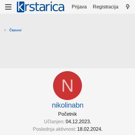
Prijava
Registracija
Članovi
N
nikolinabn
Početnik
Učlanjen
04.12.2023.
Poslednja aktivnost
18.02.2024.