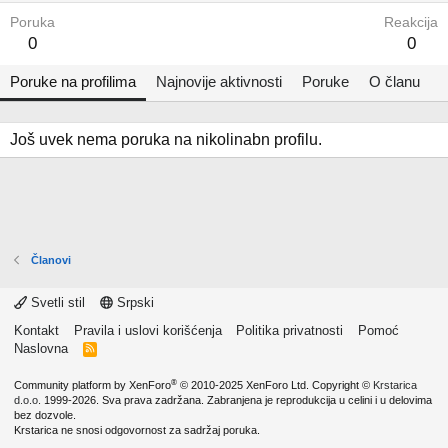
Poruka
Reakcija
0
0
Poruke na profilima
Najnovije aktivnosti
Poruke
O članu
Još uvek nema poruka na nikolinabn profilu.
Članovi
Svetli stil
Srpski
Kontakt
Pravila i uslovi korišćenja
Politika privatnosti
Pomoć
Naslovna
R
S
S
®
Community platform by XenForo
© 2010-2025 XenForo Ltd.
Copyright ©
Krstarica
d.o.o.
1999-2026. Sva prava zadržana. Zabranjena je reprodukcija u celini i u delovima
bez dozvole.
Krstarica ne snosi odgovornost za sadržaj poruka.