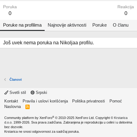
Poruka
Reakcija
0
0
Poruke na profilima
Najnovije aktivnosti
Poruke
O članu
Još uvek nema poruka na Nikoljaa profilu.
Članovi
Svetli stil
Srpski
Kontakt
Pravila i uslovi korišćenja
Politika privatnosti
Pomoć
Naslovna
R
S
S
®
Community platform by XenForo
© 2010-2025 XenForo Ltd.
Copyright ©
Krstarica
d.o.o.
1999-2026. Sva prava zadržana. Zabranjena je reprodukcija u celini i u delovima
bez dozvole.
Krstarica ne snosi odgovornost za sadržaj poruka.