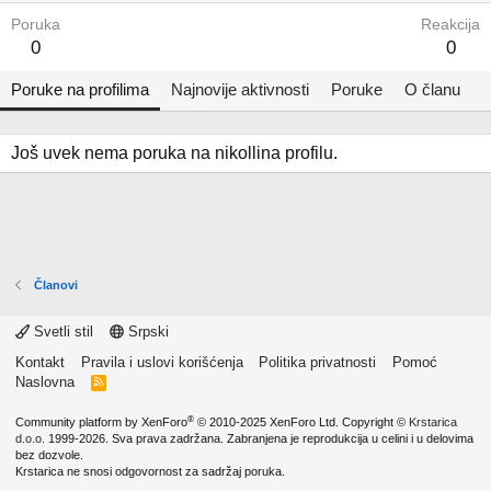
Poruka
Reakcija
0
0
Poruke na profilima
Najnovije aktivnosti
Poruke
O članu
Još uvek nema poruka na nikollina profilu.
Članovi
Svetli stil
Srpski
Kontakt
Pravila i uslovi korišćenja
Politika privatnosti
Pomoć
Naslovna
R
S
S
®
Community platform by XenForo
© 2010-2025 XenForo Ltd.
Copyright ©
Krstarica
d.o.o.
1999-2026. Sva prava zadržana. Zabranjena je reprodukcija u celini i u delovima
bez dozvole.
Krstarica ne snosi odgovornost za sadržaj poruka.