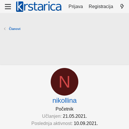
Prijava
Registracija
Članovi
N
nikollina
Početnik
Učlanjen
21.05.2021.
Poslednja aktivnost
10.09.2021.