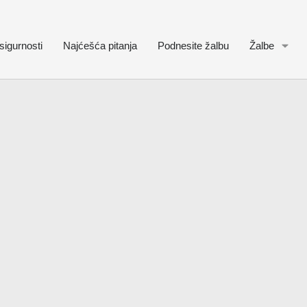
sigurnosti
Najćešća pitanja
Podnesite žalbu
Žalbe