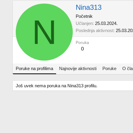
Nina313
N
Početnik
Učlanjen
25.03.2024.
Poslednja aktivnost
25.03.20
Poruka
0
Poruke na profilima
Najnovije aktivnosti
Poruke
O čl
Još uvek nema poruka na Nina313 profilu.