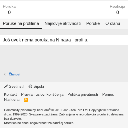
Poruka
Reakcija
0
0
Poruke na profilima
Najnovije aktivnosti
Poruke
O članu
Još uvek nema poruka na Ninaaa_ profilu.
Članovi
Svetli stil
Srpski
Kontakt
Pravila i uslovi korišćenja
Politika privatnosti
Pomoć
Naslovna
R
S
S
®
Community platform by XenForo
© 2010-2025 XenForo Ltd.
Copyright ©
Krstarica
d.o.o.
1999-2026. Sva prava zadržana. Zabranjena je reprodukcija u celini i u delovima
bez dozvole.
Krstarica ne snosi odgovornost za sadržaj poruka.