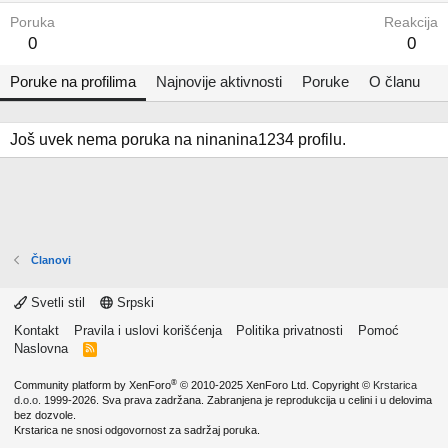
Poruka
Reakcija
0
0
Poruke na profilima
Najnovije aktivnosti
Poruke
O članu
Još uvek nema poruka na ninanina1234 profilu.
Članovi
Svetli stil
Srpski
Kontakt
Pravila i uslovi korišćenja
Politika privatnosti
Pomoć
Naslovna
R
S
S
®
Community platform by XenForo
© 2010-2025 XenForo Ltd.
Copyright ©
Krstarica
d.o.o.
1999-2026. Sva prava zadržana. Zabranjena je reprodukcija u celini i u delovima
bez dozvole.
Krstarica ne snosi odgovornost za sadržaj poruka.