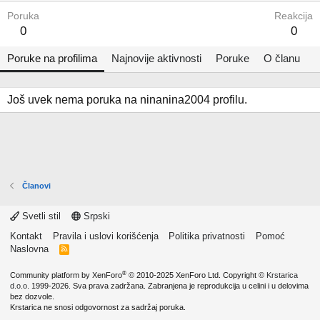
Poruka
Reakcija
0
0
Poruke na profilima
Najnovije aktivnosti
Poruke
O članu
Još uvek nema poruka na ninanina2004 profilu.
Članovi
Svetli stil
Srpski
Kontakt
Pravila i uslovi korišćenja
Politika privatnosti
Pomoć
Naslovna
R
S
S
®
Community platform by XenForo
© 2010-2025 XenForo Ltd.
Copyright ©
Krstarica
d.o.o.
1999-2026. Sva prava zadržana. Zabranjena je reprodukcija u celini i u delovima
bez dozvole.
Krstarica ne snosi odgovornost za sadržaj poruka.