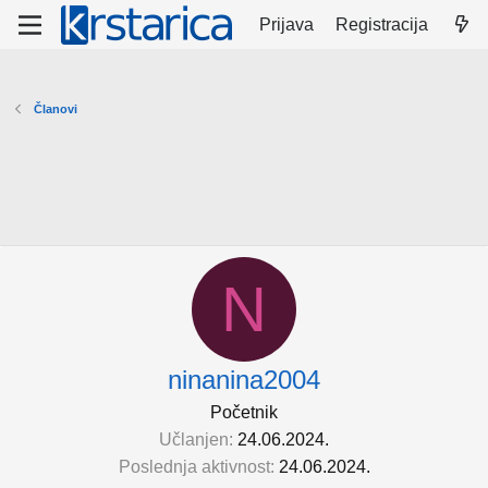
Prijava
Registracija
Članovi
N
ninanina2004
Početnik
Učlanjen
24.06.2024.
Poslednja aktivnost
24.06.2024.