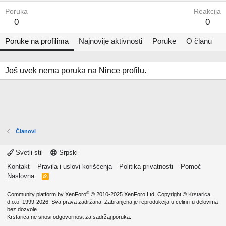
Poruka
Reakcija
0
0
Poruke na profilima
Najnovije aktivnosti
Poruke
O članu
Još uvek nema poruka na Nince profilu.
Članovi
Svetli stil
Srpski
Kontakt
Pravila i uslovi korišćenja
Politika privatnosti
Pomoć
Naslovna
R
S
S
®
Community platform by XenForo
© 2010-2025 XenForo Ltd.
Copyright ©
Krstarica
d.o.o.
1999-2026. Sva prava zadržana. Zabranjena je reprodukcija u celini i u delovima
bez dozvole.
Krstarica ne snosi odgovornost za sadržaj poruka.