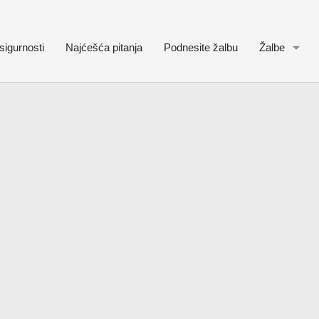
sigurnosti
Najćešća pitanja
Podnesite žalbu
Žalbe