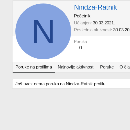
Nindza-Ratnik
N
Početnik
Učlanjen
30.03.2021.
Poslednja aktivnost
30.03.20
Poruka
0
Poruke na profilima
Najnovije aktivnosti
Poruke
O čl
Još uvek nema poruka na Nindza-Ratnik profilu.