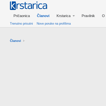
Pričaonica
Članovi
Krstarica
Pravilnik
O 
Trenutno prisutni
Nove poruke na profilima
Članovi