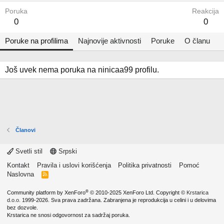
Poruka
Reakcija
0
0
Poruke na profilima
Najnovije aktivnosti
Poruke
O članu
Još uvek nema poruka na ninicaa99 profilu.
Članovi
Svetli stil
Srpski
Kontakt
Pravila i uslovi korišćenja
Politika privatnosti
Pomoć
Naslovna
R
S
S
®
Community platform by XenForo
© 2010-2025 XenForo Ltd.
Copyright ©
Krstarica
d.o.o.
1999-2026. Sva prava zadržana. Zabranjena je reprodukcija u celini i u delovima
bez dozvole.
Krstarica ne snosi odgovornost za sadržaj poruka.