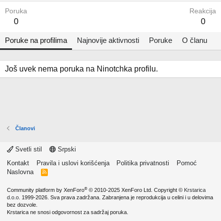
Poruka
Reakcija
0
0
Poruke na profilima
Najnovije aktivnosti
Poruke
O članu
Još uvek nema poruka na Ninotchka profilu.
Članovi
Svetli stil
Srpski
Kontakt
Pravila i uslovi korišćenja
Politika privatnosti
Pomoć
Naslovna
R
S
S
®
Community platform by XenForo
© 2010-2025 XenForo Ltd.
Copyright ©
Krstarica
d.o.o.
1999-2026. Sva prava zadržana. Zabranjena je reprodukcija u celini i u delovima
bez dozvole.
Krstarica ne snosi odgovornost za sadržaj poruka.