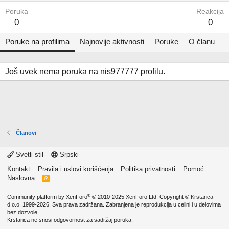
Poruka
Reakcija
0
0
Poruke na profilima
Najnovije aktivnosti
Poruke
O članu
Još uvek nema poruka na nis977777 profilu.
Članovi
Svetli stil
Srpski
Kontakt
Pravila i uslovi korišćenja
Politika privatnosti
Pomoć
Naslovna
R
S
S
®
Community platform by XenForo
© 2010-2025 XenForo Ltd.
Copyright ©
Krstarica
d.o.o.
1999-2026. Sva prava zadržana. Zabranjena je reprodukcija u celini i u delovima
bez dozvole.
Krstarica ne snosi odgovornost za sadržaj poruka.