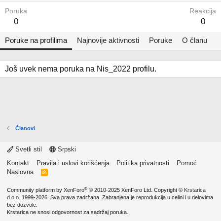
Poruka
Reakcija
0
0
Poruke na profilima
Najnovije aktivnosti
Poruke
O članu
Još uvek nema poruka na Nis_2022 profilu.
Članovi
Svetli stil
Srpski
Kontakt
Pravila i uslovi korišćenja
Politika privatnosti
Pomoć
Naslovna
R
S
S
®
Community platform by XenForo
© 2010-2025 XenForo Ltd.
Copyright ©
Krstarica
d.o.o.
1999-2026. Sva prava zadržana. Zabranjena je reprodukcija u celini i u delovima
bez dozvole.
Krstarica ne snosi odgovornost za sadržaj poruka.