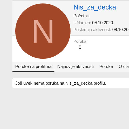
Nis_za_decka
N
Početnik
Učlanjen
09.10.2020.
Poslednja aktivnost
09.10.20
Poruka
0
Poruke na profilima
Najnovije aktivnosti
Poruke
O čl
Još uvek nema poruka na Nis_za_decka profilu.