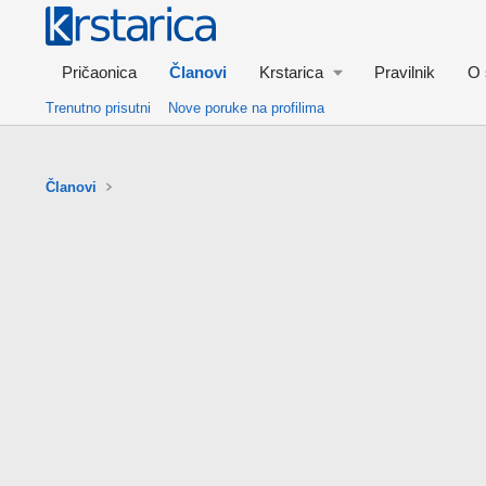
Pričaonica
Članovi
Krstarica
Pravilnik
O 
Trenutno prisutni
Nove poruke na profilima
Članovi