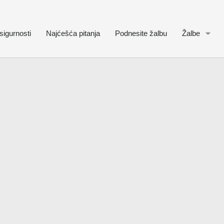
sigurnosti
Najćešća pitanja
Podnesite žalbu
Žalbe