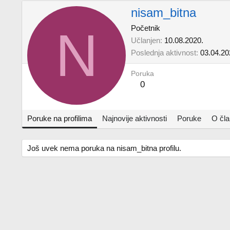
nisam_bitna
N
Početnik
Učlanjen
10.08.2020.
Poslednja aktivnost
03.04.20
Poruka
0
Poruke na profilima
Najnovije aktivnosti
Poruke
O čl
Još uvek nema poruka na nisam_bitna profilu.