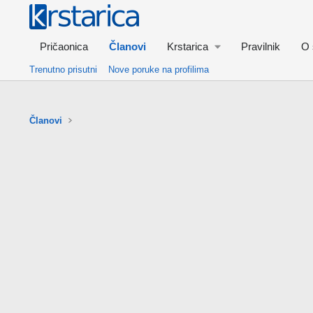
Pričaonica
Članovi
Krstarica
Pravilnik
O 
Trenutno prisutni
Nove poruke na profilima
Članovi