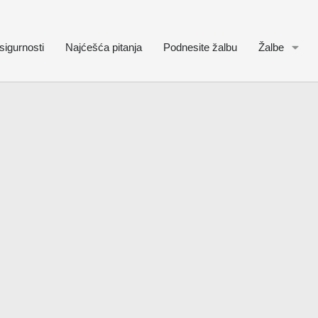
sigurnosti
Najćešća pitanja
Podnesite žalbu
Žalbe