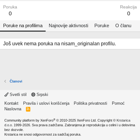
Poruka
Reakcija
0
0
Poruke na profilima
Najnovije aktivnosti
Poruke
O članu
Još uvek nema poruka na nisam_originalan profilu.
Članovi
Svetli stil
Srpski
Kontakt
Pravila i uslovi korišćenja
Politika privatnosti
Pomoć
Naslovna
R
S
S
®
Community platform by XenForo
© 2010-2025 XenForo Ltd.
Copyright ©
Krstarica
d.o.o.
1999-2026. Sva prava zadržana. Zabranjena je reprodukcija u celini i u delovima
bez dozvole.
Krstarica ne snosi odgovornost za sadržaj poruka.