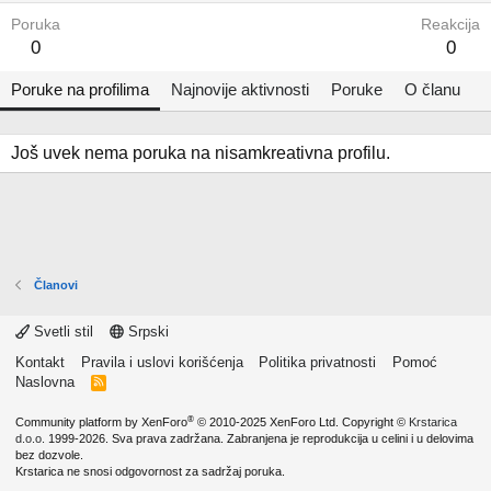
Poruka
Reakcija
0
0
Poruke na profilima
Najnovije aktivnosti
Poruke
O članu
Još uvek nema poruka na nisamkreativna profilu.
Članovi
Svetli stil
Srpski
Kontakt
Pravila i uslovi korišćenja
Politika privatnosti
Pomoć
Naslovna
R
S
S
®
Community platform by XenForo
© 2010-2025 XenForo Ltd.
Copyright ©
Krstarica
d.o.o.
1999-2026. Sva prava zadržana. Zabranjena je reprodukcija u celini i u delovima
bez dozvole.
Krstarica ne snosi odgovornost za sadržaj poruka.