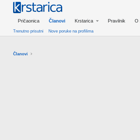
Pričaonica
Članovi
Krstarica
Pravilnik
O 
Trenutno prisutni
Nove poruke na profilima
Članovi