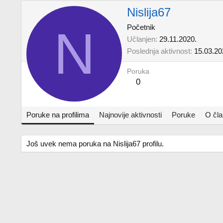
Nislija67
N
Početnik
Učlanjen
29.11.2020.
Poslednja aktivnost
15.03.20
Poruka
0
Poruke na profilima
Najnovije aktivnosti
Poruke
O čl
Još uvek nema poruka na Nislija67 profilu.