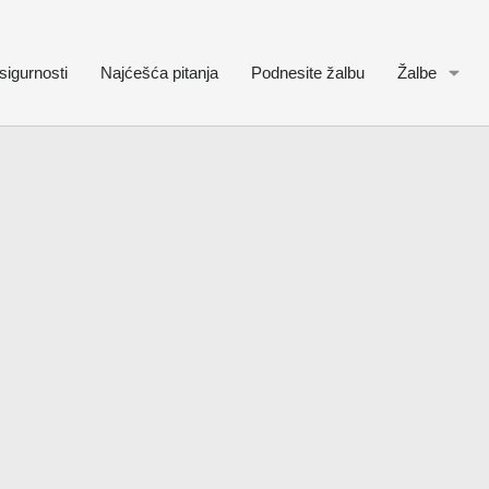
sigurnosti
Najćešća pitanja
Podnesite žalbu
Žalbe