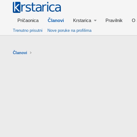
Pričaonica
Članovi
Krstarica
Pravilnik
O 
Trenutno prisutni
Nove poruke na profilima
Članovi