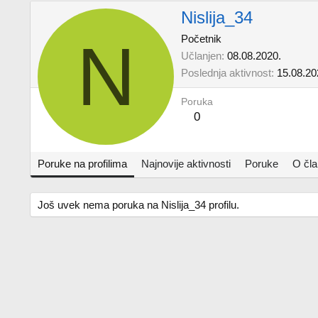
Nislija_34
N
Početnik
Učlanjen
08.08.2020.
Poslednja aktivnost
15.08.20
Poruka
0
Poruke na profilima
Najnovije aktivnosti
Poruke
O čl
Još uvek nema poruka na Nislija_34 profilu.