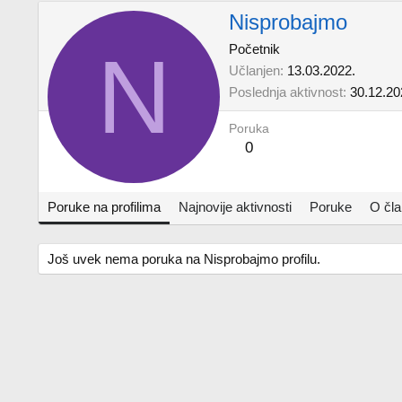
Nisprobajmo
N
Početnik
Učlanjen
13.03.2022.
Poslednja aktivnost
30.12.20
Poruka
0
Poruke na profilima
Najnovije aktivnosti
Poruke
O čl
Još uvek nema poruka na Nisprobajmo profilu.