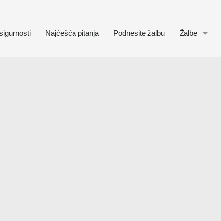
sigurnosti
Najćešća pitanja
Podnesite žalbu
Žalbe