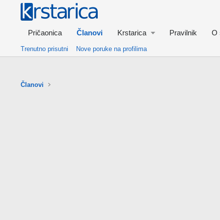
Pričaonica
Članovi
Krstarica
Pravilnik
O 
Trenutno prisutni
Nove poruke na profilima
Članovi