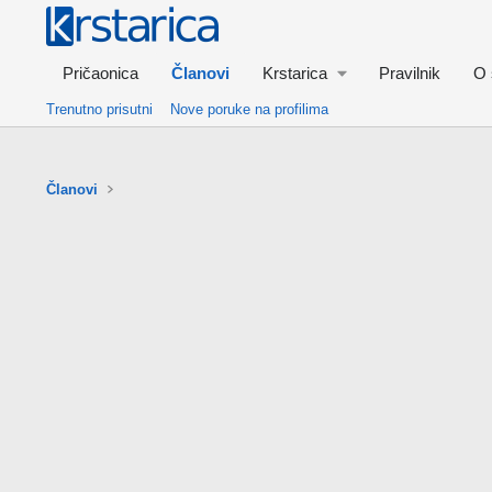
Pričaonica
Članovi
Krstarica
Pravilnik
O 
Trenutno prisutni
Nove poruke na profilima
Članovi