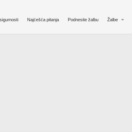
sigurnosti
Najćešća pitanja
Podnesite žalbu
Žalbe