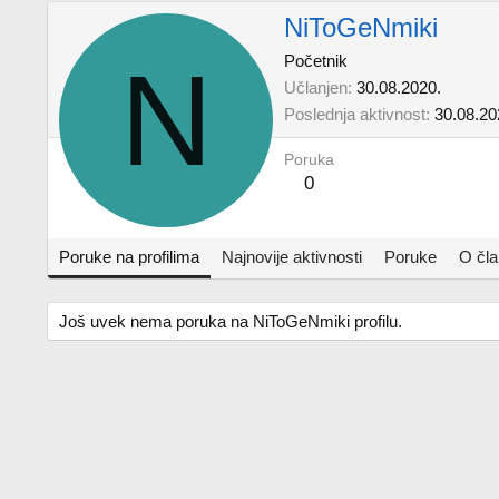
NiToGeNmiki
N
Početnik
Učlanjen
30.08.2020.
Poslednja aktivnost
30.08.20
Poruka
0
Poruke na profilima
Najnovije aktivnosti
Poruke
O čl
Još uvek nema poruka na NiToGeNmiki profilu.