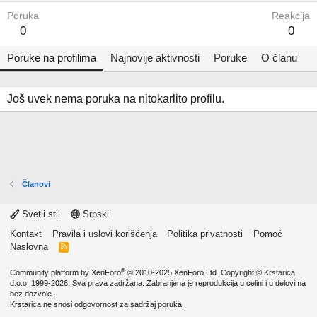
Poruka
Reakcija
0
0
Poruke na profilima
Najnovije aktivnosti
Poruke
O članu
Još uvek nema poruka na nitokarlito profilu.
Članovi
Svetli stil
Srpski
Kontakt
Pravila i uslovi korišćenja
Politika privatnosti
Pomoć
Naslovna
R
S
S
®
Community platform by XenForo
© 2010-2025 XenForo Ltd.
Copyright ©
Krstarica
d.o.o.
1999-2026. Sva prava zadržana. Zabranjena je reprodukcija u celini i u delovima
bez dozvole.
Krstarica ne snosi odgovornost za sadržaj poruka.