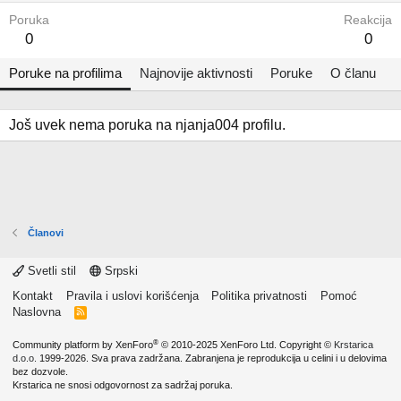
Poruka
Reakcija
0
0
Poruke na profilima
Najnovije aktivnosti
Poruke
O članu
Još uvek nema poruka na njanja004 profilu.
Članovi
Svetli stil
Srpski
Kontakt
Pravila i uslovi korišćenja
Politika privatnosti
Pomoć
Naslovna
R
S
S
®
Community platform by XenForo
© 2010-2025 XenForo Ltd.
Copyright ©
Krstarica
d.o.o.
1999-2026. Sva prava zadržana. Zabranjena je reprodukcija u celini i u delovima
bez dozvole.
Krstarica ne snosi odgovornost za sadržaj poruka.