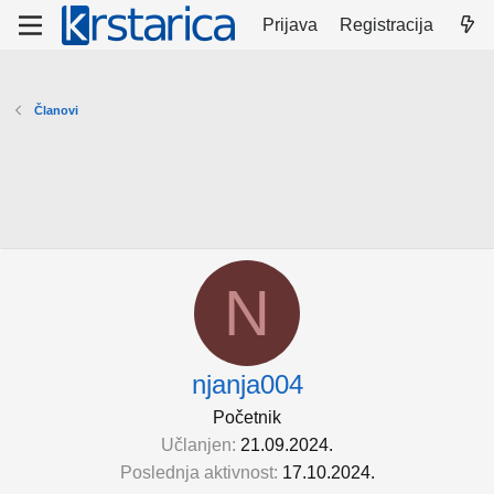
Prijava
Registracija
Članovi
N
njanja004
Početnik
Učlanjen
21.09.2024.
Poslednja aktivnost
17.10.2024.