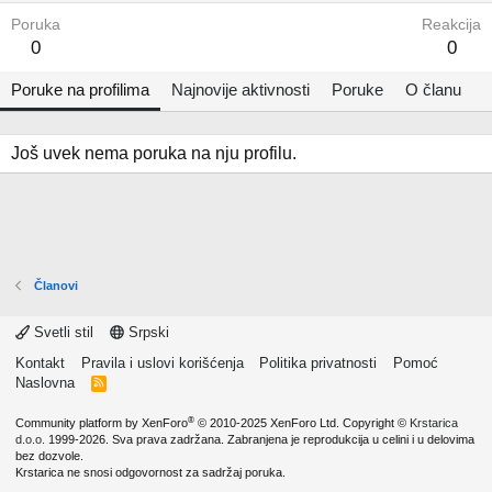
Poruka
Reakcija
0
0
Poruke na profilima
Najnovije aktivnosti
Poruke
O članu
Još uvek nema poruka na nju profilu.
Članovi
Svetli stil
Srpski
Kontakt
Pravila i uslovi korišćenja
Politika privatnosti
Pomoć
Naslovna
R
S
S
®
Community platform by XenForo
© 2010-2025 XenForo Ltd.
Copyright ©
Krstarica
d.o.o.
1999-2026. Sva prava zadržana. Zabranjena je reprodukcija u celini i u delovima
bez dozvole.
Krstarica ne snosi odgovornost za sadržaj poruka.