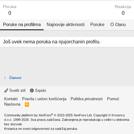
Poruka
Reakcija
0
0
Poruke na profilima
Najnovije aktivnosti
Poruke
O članu
Još uvek nema poruka na njujorchanin profilu.
Članovi
Svetli stil
Srpski
Kontakt
Pravila i uslovi korišćenja
Politika privatnosti
Pomoć
Naslovna
R
S
S
®
Community platform by XenForo
© 2010-2025 XenForo Ltd.
Copyright ©
Krstarica
d.o.o.
1999-2026. Sva prava zadržana. Zabranjena je reprodukcija u celini i u delovima
bez dozvole.
Krstarica ne snosi odgovornost za sadržaj poruka.