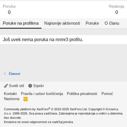
Poruka
Reakcija
0
0
Poruke na profilima
Najnovije aktivnosti
Poruke
O članu
Još uvek nema poruka na nnmr3 profilu.
Članovi
Svetli stil
Srpski
Kontakt
Pravila i uslovi korišćenja
Politika privatnosti
Pomoć
Naslovna
R
S
S
®
Community platform by XenForo
© 2010-2025 XenForo Ltd.
Copyright ©
Krstarica
d.o.o.
1999-2026. Sva prava zadržana. Zabranjena je reprodukcija u celini i u delovima
bez dozvole.
Krstarica ne snosi odgovornost za sadržaj poruka.