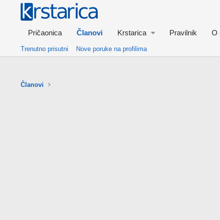
Pričaonica
Članovi
Krstarica
Pravilnik
O 
Trenutno prisutni
Nove poruke na profilima
Članovi