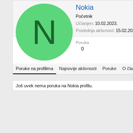
Nokia
N
Početnik
Učlanjen
10.02.2023.
Poslednja aktivnost
15.02.20
Poruka
0
Poruke na profilima
Najnovije aktivnosti
Poruke
O čl
Još uvek nema poruka na Nokia profilu.