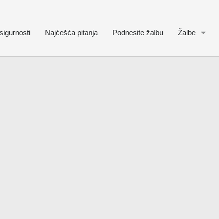
sigurnosti
Najćešća pitanja
Podnesite žalbu
Žalbe