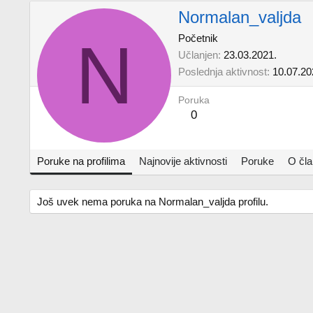
Normalan_valjda
N
Početnik
Učlanjen
23.03.2021.
Poslednja aktivnost
10.07.20
Poruka
0
Poruke na profilima
Najnovije aktivnosti
Poruke
O čl
Još uvek nema poruka na Normalan_valjda profilu.