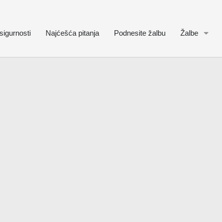
sigurnosti
Najćešća pitanja
Podnesite žalbu
Žalbe