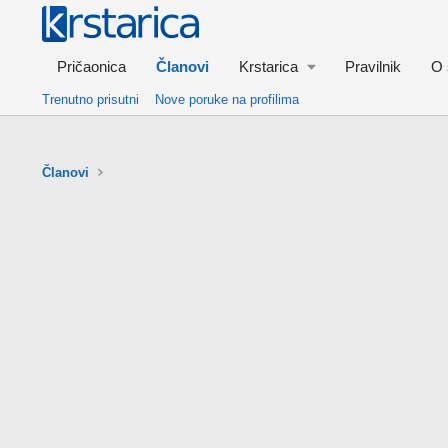
Pričaonica
Članovi
Krstarica
Pravilnik
O 
Trenutno prisutni
Nove poruke na profilima
Članovi