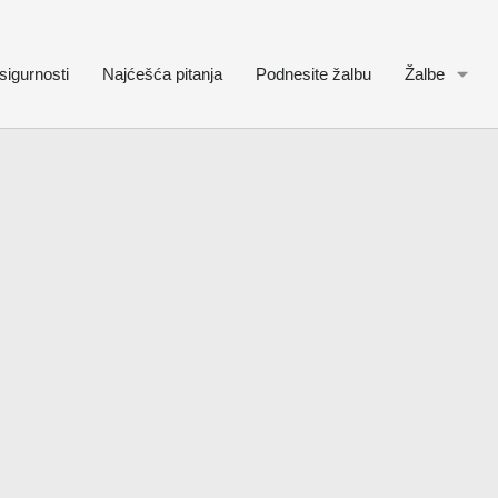
sigurnosti
Najćešća pitanja
Podnesite žalbu
Žalbe