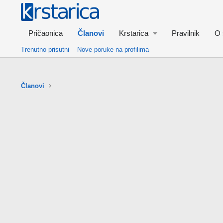
Pričaonica
Članovi
Krstarica
Pravilnik
O 
Trenutno prisutni
Nove poruke na profilima
Članovi