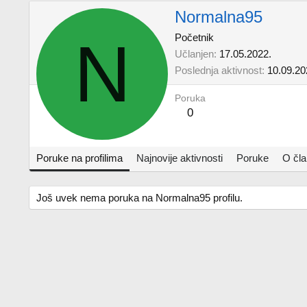
Normalna95
N
Početnik
Učlanjen
17.05.2022.
Poslednja aktivnost
10.09.20
Poruka
0
Poruke na profilima
Najnovije aktivnosti
Poruke
O čl
Još uvek nema poruka na Normalna95 profilu.