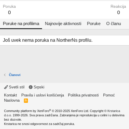
Poruka
Reakcija
0
0
Poruke na profilima
Najnovije aktivnosti
Poruke
O članu
Još uvek nema poruka na NortherNs profilu.
Članovi
Svetli stil
Srpski
Kontakt
Pravila i uslovi korišćenja
Politika privatnosti
Pomoć
Naslovna
R
S
S
®
Community platform by XenForo
© 2010-2025 XenForo Ltd.
Copyright ©
Krstarica
d.o.o.
1999-2026. Sva prava zadržana. Zabranjena je reprodukcija u celini i u delovima
bez dozvole.
Krstarica ne snosi odgovornost za sadržaj poruka.