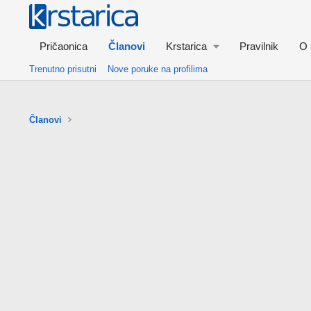
Pričaonica
Članovi
Krstarica
Pravilnik
O 
Trenutno prisutni
Nove poruke na profilima
Članovi