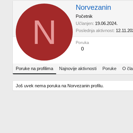
Norvezanin
N
Početnik
Učlanjen
19.06.2024.
Poslednja aktivnost
12.11.20
Poruka
0
Poruke na profilima
Najnovije aktivnosti
Poruke
O čl
Još uvek nema poruka na Norvezanin profilu.