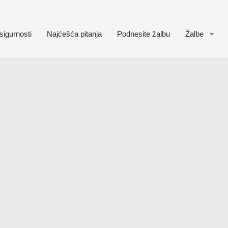
sigurnosti
Najćešća pitanja
Podnesite žalbu
Žalbe